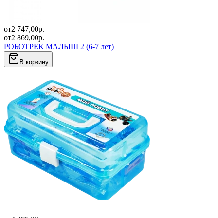
от
2 747,00
р.
от
2 869,00
р.
РОБОТРЕК МАЛЫШ 2 (6-7 лет)
В корзину