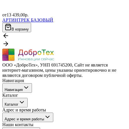
от
13 439,00
р.
АРТИНТРЕК БАЗОВЫЙ
В корзину
ООО «ДоброТех», УНП 691745200, Cайт не является
интернет-магазином, цены указаны ориентировочно и не
являются договором публичной оферты.
Навигация
Навигация
Каталог
Бренды
Каталог
О компании
Адрес и время работы
Покупателю
Каталог
Отзывы
Адрес и время работы
Услуги
Контакты
Наши контакты
Блог