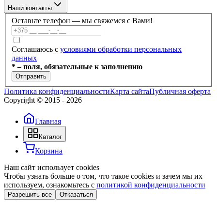
г. Минск, ул. Филимонова 55/3, каб 309а
Наши контакты
Пн–Пт: 09:00–17:30
Оставьте телефон — мы свяжемся с Вами!
+375 (17) 336-59-99
Соглашаюсь с
условиями обработки персональных
данных
+375 (17) 336-59-98
* – поля, обязательные к заполнению
Отправить
+375 (29) 686-60-22
Политика конфиденциальности
Карта сайта
Публичная оферта
Copyright © 2015 -
2026
+375 (44) 703-66-40
Главная
info@dobroteh.by
Каталог
Корзина
Наш сайт использует cookies
Чтобы узнать больше о том, что такое cookies и зачем мы их
используем, ознакомьтесь с
политикой конфиденциальности
Разрешить все
Отказаться