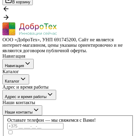
В корзину
ООО «ДоброТех», УНП 691745200, Cайт не является
интернет-магазином, цены указаны ориентировочно и не
являются договором публичной оферты.
Навигация
Навигация
Каталог
Бренды
Каталог
О компании
Адрес и время работы
Покупателю
Каталог
Отзывы
Адрес и время работы
Услуги
Контакты
Наши контакты
Блог
г. Минск, ул. Филимонова 55/3, каб 309а
Наши контакты
Пн–Пт: 09:00–17:30
Оставьте телефон — мы свяжемся с Вами!
+375 (17) 336-59-99