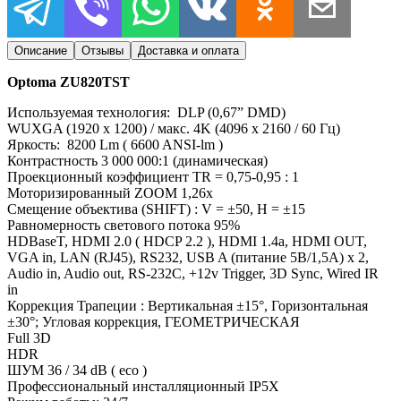
Описание
Отзывы
Доставка и оплата
Optoma ZU820TST
Используемая технология: DLP (0,67” DMD)
WUXGA (1920 x 1200) / макс. 4K (4096 x 2160 / 60 Гц)
Яркость: 8200 Lm ( 6600 ANSI-lm )
Контрастность 3 000 000:1 (динамическая)
Проекционный коэффициент TR = 0,75-0,95 : 1
Моторизированный ZOOM 1,26x
Смещение объектива (SHIFT) : V = ±50, H = ±15
Равномерность светового потока 95%
HDBaseT, HDMI 2.0 ( HDCP 2.2 ), HDMI 1.4a, HDMI OUT,
VGA in, LAN (RJ45), RS232, USB A (питание 5В/1,5A) x 2,
Audio in, Audio out, RS-232C, +12v Trigger, 3D Sync, Wired IR
in
Коррекция Трапеции : Вертикальная ±15°, Горизонтальная
±30°; Угловая коррекция, ГЕОМЕТРИЧЕСКАЯ
Full 3D
HDR
ШУМ 36 / 34 dB ( eco )
Профессиональный инсталляционный IP5X