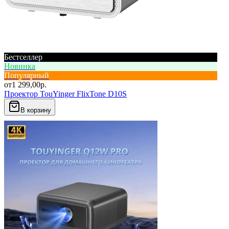
Бестселлер
Новинка
Популярный
от
1 299,00
р.
Проектор TouYinger FlixTone D10S
В корзину