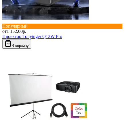
Популярный
от
1 152,00
р.
Проектор Touyinger Q12W Pro
В корзину