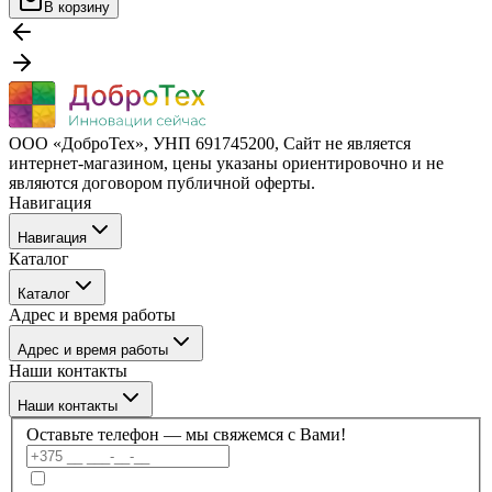
В корзину
ООО «ДоброТех», УНП 691745200, Cайт не является
интернет-магазином, цены указаны ориентировочно и не
являются договором публичной оферты.
Навигация
Навигация
Каталог
Бренды
Каталог
О компании
Адрес и время работы
Покупателю
Каталог
Отзывы
Адрес и время работы
Услуги
Контакты
Наши контакты
Блог
г. Минск, ул. Филимонова 55/3, каб 309а
Наши контакты
Пн–Пт: 09:00–17:30
Оставьте телефон — мы свяжемся с Вами!
+375 (17) 336-59-99