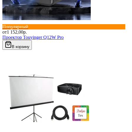
Популярный
от
1 152,00
р.
Проектор Touyinger Q12W Pro
В корзину