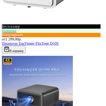
Бестселлер
Новинка
Популярный
от
1 299,00
р.
Проектор TouYinger FlixTone D10S
В корзину