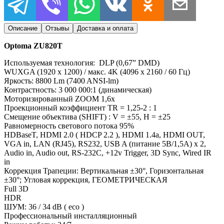
Описание
Отзывы
Доставка и оплата
Optoma ZU820T
Используемая технология: DLP (0,67” DMD)
WUXGA (1920 x 1200) / макс. 4K (4096 x 2160 / 60 Гц)
Яркость: 8800 Lm (7400 ANSI-lm)
Контрастность: 3 000 000:1 (динамическая)
Моторизированный ZOOM 1,6x
Проекционный коэффициент TR = 1,25-2 : 1
Смещение объектива (SHIFT) : V = ±55, H = ±25
Равномерность светового потока 95%
HDBaseT, HDMI 2.0 ( HDCP 2.2 ), HDMI 1.4a, HDMI OUT,
VGA in, LAN (RJ45), RS232, USB A (питание 5В/1,5A) x 2,
Audio in, Audio out, RS-232C, +12v Trigger, 3D Sync, Wired IR
in
Коррекция Трапеции: Вертикальная ±30°, Горизонтальная
±30°; Угловая коррекция, ГЕОМЕТРИЧЕСКАЯ
Full 3D
HDR
ШУМ: 36 / 34 dB ( eco )
Профессиональный инсталляционный