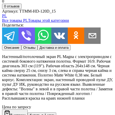
0
0 отзывов
Артикул:
TTMM-HD-120D_15
PL
Все товары
PL
Товары этой категории
Поделиться:
Описание
Отзывы
Доставка и оплата
Настенный/потолочный экран PL Magna с электроприводом с
системой бокового натяжения полотна. Формат 16:9. Рабочая
диагональ 303 см (119"). Рабочая область 264x148 см. Черная
кайма сверху 25 см, снизу 3 см, слева и справа черная кайма и
система натяжения. Полотно Matte White 0,38 мм. Белый
корпус. Комплектация: экран, настенный проводной пульт ДУ,
пульт ДУ ИК, руководство на русском языке. Выявленные
дефекты: "Волны" в левой и в правой части полотна / Замятия
в правой части полотна / Поврежденный логотип /
Расплывшаяся краска на краях нижней планки
Цена по запросу