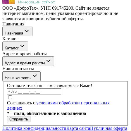
ООО «ДоброТех», УНП 691745200, Cайт не является
интернет-магазином, цены указаны ориентировочно и не
являются договором публичной оферты.
Навигация
Навигация
Каталог
Бренды
Каталог
О компании
Адрес и время работы
Покупателю
Каталог
Отзывы
Адрес и время работы
Услуги
Контакты
Наши контакты
Блог
г. Минск, ул. Филимонова 55/3, каб 309а
Наши контакты
Пн–Пт: 09:00–17:30
Оставьте телефон — мы свяжемся с Вами!
+375 (17) 336-59-99
Соглашаюсь с
условиями обработки персональных
данных
+375 (17) 336-59-98
* – поля, обязательные к заполнению
Отправить
+375 (29) 686-60-22
Политика конфиденциальности
Карта сайта
Публичная оферта