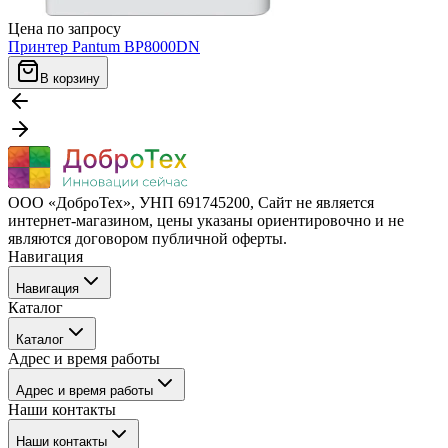
Цена по запросу
Принтер Pantum BP8000DN
В корзину
ООО «ДоброТех», УНП 691745200, Cайт не является
интернет-магазином, цены указаны ориентировочно и не
являются договором публичной оферты.
Навигация
Навигация
Каталог
Бренды
Каталог
О компании
Адрес и время работы
Покупателю
Каталог
Отзывы
Адрес и время работы
Услуги
Контакты
Наши контакты
Блог
г. Минск, ул. Филимонова 55/3, каб 309а
Наши контакты
Пн–Пт: 09:00–17:30