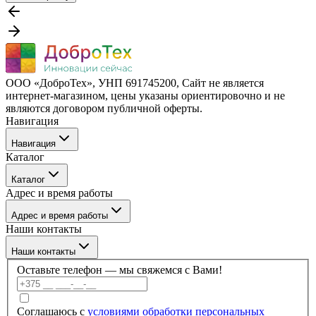
ООО «ДоброТех», УНП 691745200, Cайт не является
интернет-магазином, цены указаны ориентировочно и не
являются договором публичной оферты.
Навигация
Навигация
Каталог
Бренды
Каталог
О компании
Адрес и время работы
Покупателю
Каталог
Отзывы
Адрес и время работы
Услуги
Контакты
Наши контакты
Блог
г. Минск, ул. Филимонова 55/3, каб 309а
Наши контакты
Пн–Пт: 09:00–17:30
Оставьте телефон — мы свяжемся с Вами!
+375 (17) 336-59-99
Соглашаюсь с
условиями обработки персональных