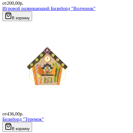
от
200,00
р.
Игровой развивающий Бизиборд "Волчонок"
В корзину
от
436,00
р.
Бизиборд "Теремок"
В корзину