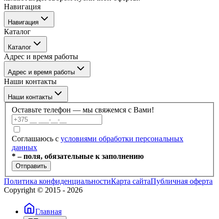
Навигация
Навигация
Каталог
Бренды
Каталог
О компании
Адрес и время работы
Покупателю
Каталог
Отзывы
Адрес и время работы
Услуги
Контакты
Наши контакты
Блог
г. Минск, ул. Филимонова 55/3, каб 309а
Наши контакты
Пн–Пт: 09:00–17:30
Оставьте телефон — мы свяжемся с Вами!
+375 (17) 336-59-99
Соглашаюсь с
условиями обработки персональных
данных
+375 (17) 336-59-98
* – поля, обязательные к заполнению
Отправить
+375 (29) 686-60-22
Политика конфиденциальности
Карта сайта
Публичная оферта
Copyright © 2015 -
2026
+375 (44) 703-66-40
Главная
info@dobroteh.by