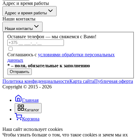
Адрес и время работы
Покупателю
Каталог
Отзывы
Адрес и время работы
Услуги
Контакты
Наши контакты
Блог
г. Минск, ул. Филимонова 55/3, каб 309а
Наши контакты
Пн–Пт: 09:00–17:30
Оставьте телефон — мы свяжемся с Вами!
+375 (17) 336-59-99
Соглашаюсь с
условиями обработки персональных
данных
+375 (17) 336-59-98
* – поля, обязательные к заполнению
Отправить
+375 (29) 686-60-22
Политика конфиденциальности
Карта сайта
Публичная оферта
Copyright © 2015 -
2026
+375 (44) 703-66-40
Главная
info@dobroteh.by
Каталог
Корзина
Наш сайт использует cookies
Чтобы узнать больше о том, что такое cookies и зачем мы их