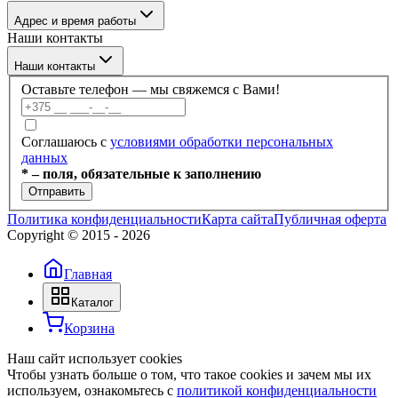
Каталог
Отзывы
Адрес и время работы
Услуги
Контакты
Наши контакты
Блог
г. Минск, ул. Филимонова 55/3, каб 309а
Наши контакты
Пн–Пт: 09:00–17:30
Оставьте телефон — мы свяжемся с Вами!
+375 (17) 336-59-99
Соглашаюсь с
условиями обработки персональных
данных
+375 (17) 336-59-98
* – поля, обязательные к заполнению
Отправить
+375 (29) 686-60-22
Политика конфиденциальности
Карта сайта
Публичная оферта
Copyright © 2015 -
2026
+375 (44) 703-66-40
Главная
info@dobroteh.by
Каталог
Корзина
Наш сайт использует cookies
Чтобы узнать больше о том, что такое cookies и зачем мы их
используем, ознакомьтесь с
политикой конфиденциальности