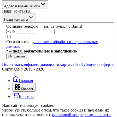
Каталог
Отзывы
Адрес и время работы
Услуги
Контакты
Наши контакты
Блог
г. Минск, ул. Филимонова 55/3, каб 309а
Наши контакты
Пн–Пт: 09:00–17:30
Оставьте телефон — мы свяжемся с Вами!
+375 (17) 336-59-99
Соглашаюсь с
условиями обработки персональных
данных
+375 (17) 336-59-98
* – поля, обязательные к заполнению
Отправить
+375 (29) 686-60-22
Политика конфиденциальности
Карта сайта
Публичная оферта
Copyright © 2015 -
2026
+375 (44) 703-66-40
Главная
info@dobroteh.by
Каталог
Корзина
Наш сайт использует cookies
Чтобы узнать больше о том, что такое cookies и зачем мы их
используем, ознакомьтесь с
политикой конфиденциальности