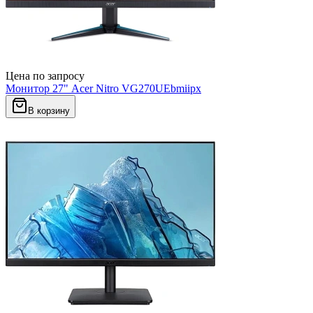
Цена по запросу
Монитор 27" Acer Nitro VG270UEbmiipx
В корзину