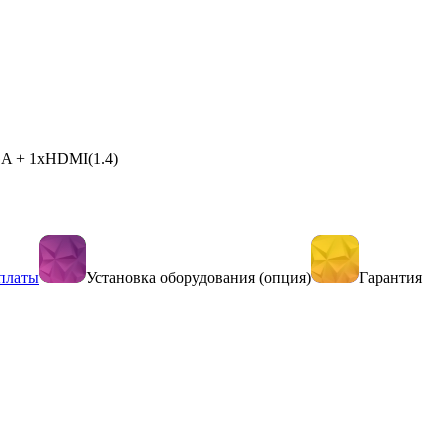
VGA + 1xHDMI(1.4)
платы
Установка оборудования (опция)
Гарантия