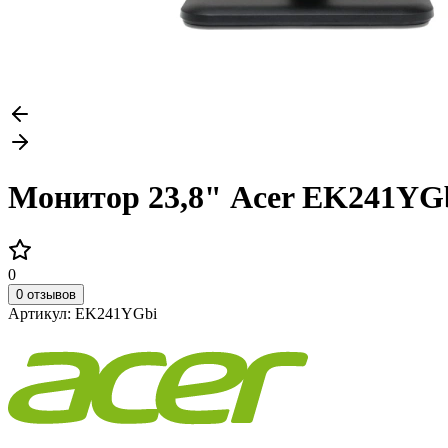
Монитор 23,8" Acer EK241Y
0
0 отзывов
Артикул:
EK241YGbi