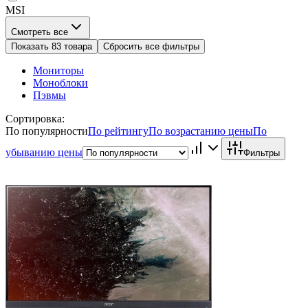
MSI
Смотреть все
Показать 83 товара
Сбросить все фильтры
Мониторы
Моноблоки
Пэвмы
Сортировка:
По популярности
По рейтингу
По возрастанию цены
По
убыванию цены
Фильтры