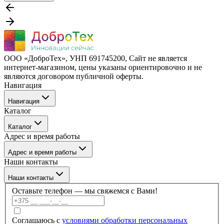
ООО «ДоброТех», УНП 691745200, Cайт не является
интернет-магазином, цены указаны ориентировочно и не
являются договором публичной оферты.
Навигация
Навигация
Каталог
Бренды
Каталог
О компании
Адрес и время работы
Покупателю
Каталог
Отзывы
Адрес и время работы
Услуги
Контакты
Наши контакты
Блог
г. Минск, ул. Филимонова 55/3, каб 309а
Наши контакты
Пн–Пт: 09:00–17:30
Оставьте телефон — мы свяжемся с Вами!
+375 (17) 336-59-99
Соглашаюсь с
условиями обработки персональных