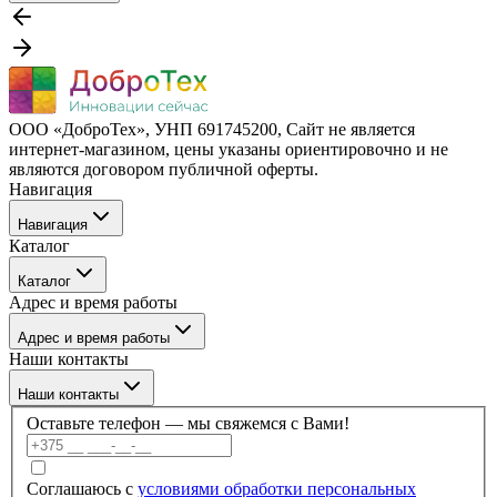
ООО «ДоброТех», УНП 691745200, Cайт не является
интернет-магазином, цены указаны ориентировочно и не
являются договором публичной оферты.
Навигация
Навигация
Каталог
Бренды
Каталог
О компании
Адрес и время работы
Покупателю
Каталог
Отзывы
Адрес и время работы
Услуги
Контакты
Наши контакты
Блог
г. Минск, ул. Филимонова 55/3, каб 309а
Наши контакты
Пн–Пт: 09:00–17:30
Оставьте телефон — мы свяжемся с Вами!
+375 (17) 336-59-99
Соглашаюсь с
условиями обработки персональных