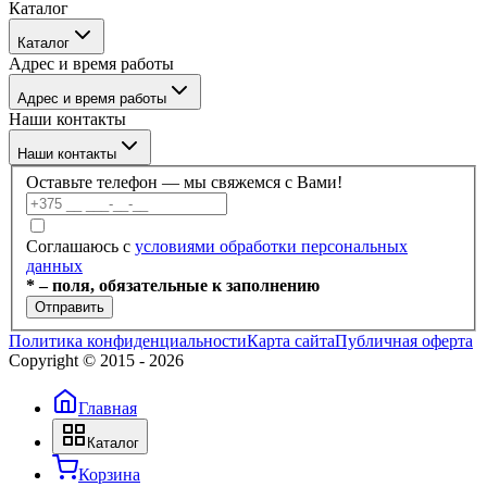
Каталог
Бренды
Каталог
О компании
Адрес и время работы
Покупателю
Каталог
Отзывы
Адрес и время работы
Услуги
Контакты
Наши контакты
Блог
г. Минск, ул. Филимонова 55/3, каб 309а
Наши контакты
Пн–Пт: 09:00–17:30
Оставьте телефон — мы свяжемся с Вами!
+375 (17) 336-59-99
Соглашаюсь с
условиями обработки персональных
данных
+375 (17) 336-59-98
* – поля, обязательные к заполнению
Отправить
+375 (29) 686-60-22
Политика конфиденциальности
Карта сайта
Публичная оферта
Copyright © 2015 -
2026
+375 (44) 703-66-40
Главная
info@dobroteh.by
Каталог
Корзина