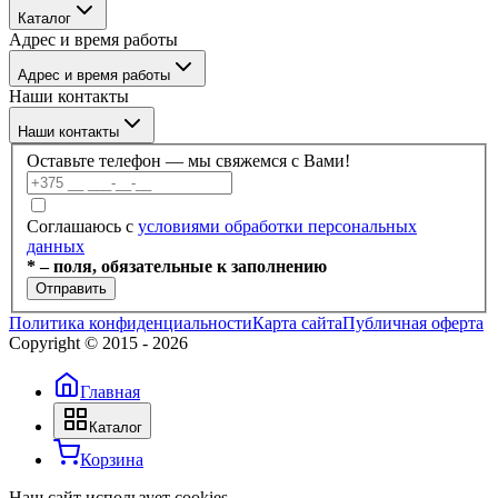
Бренды
Каталог
О компании
Адрес и время работы
Покупателю
Каталог
Отзывы
Адрес и время работы
Услуги
Контакты
Наши контакты
Блог
г. Минск, ул. Филимонова 55/3, каб 309а
Наши контакты
Пн–Пт: 09:00–17:30
Оставьте телефон — мы свяжемся с Вами!
+375 (17) 336-59-99
Соглашаюсь с
условиями обработки персональных
данных
+375 (17) 336-59-98
* – поля, обязательные к заполнению
Отправить
+375 (29) 686-60-22
Политика конфиденциальности
Карта сайта
Публичная оферта
Copyright © 2015 -
2026
+375 (44) 703-66-40
Главная
info@dobroteh.by
Каталог
Корзина
Наш сайт использует cookies